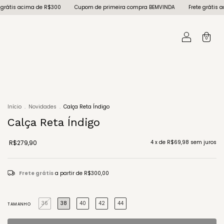
Cupom de primeira compra BEMVINDA
Frete grátis acima de R$300
Cupom d
0
Início
.
Novidades
.
Calça Reta Índigo
Calça Reta Índigo
R$279,90
4
x de
R$69,98
sem juros
Frete grátis
a partir de
R$300,00
36
38
40
42
44
TAMANHO