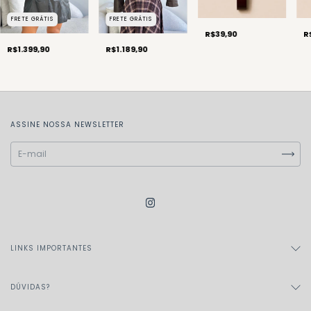
FRETE GRÁTIS
FRETE GRÁTIS
R$39,90
R
R$1.399,90
R$1.189,90
ASSINE NOSSA NEWSLETTER
LINKS IMPORTANTES
DÚVIDAS?